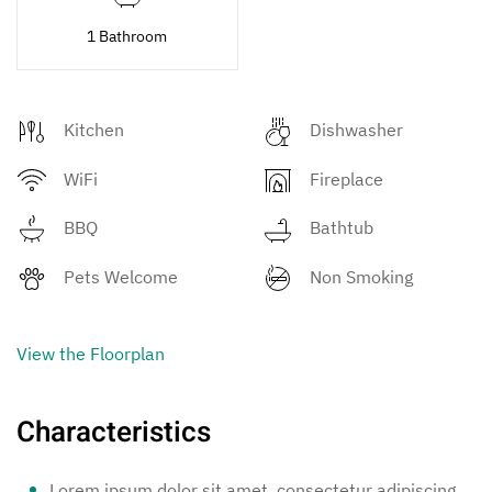
1 Bathroom
Kitchen
Dishwasher
WiFi
Fireplace
BBQ
Bathtub
Pets Welcome
Non Smoking
View the Floorplan
Characteristics
Lorem ipsum dolor sit amet, consectetur adipiscing.