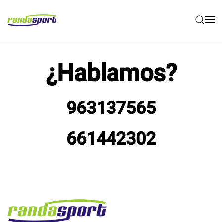
Skip to main content
¿Hablamos?
963137565
661442302