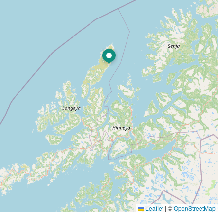
Leaflet
|
©
OpenStreetMap