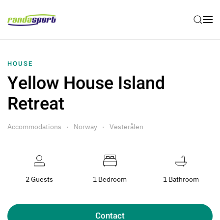
Skip to main content
HOUSE
Yellow House Island
Retreat
Accommodations
Norway
Vesterålen
2 Guests
1 Bedroom
1 Bathroom
Contact